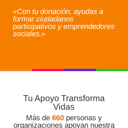
«Con tu donación, ayudas a
formar ciudadanos
participativos y emprendedores
sociales.»
Tu Apoyo Transforma
Vidas
Más de
660
personas y
organizaciones apoyan nuestra